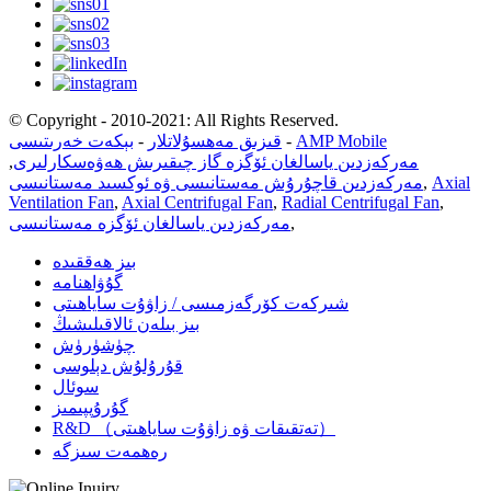
© Copyright - 2010-2021: All Rights Reserved.
AMP Mobile
-
قىزىق مەھسۇلاتلار
-
بېكەت خەرىتىسى
مەركەزدىن ياسالغان ئۆگزە گاز چىقىرىش ھەۋەسكارلىرى
,
Axial
,
مەركەزدىن قاچۇرۇش مەستانىسى ۋە ئوكسىد مەستانىسى
Ventilation Fan
,
Axial Centrifugal Fan
,
Radial Centrifugal Fan
,
,
مەركەزدىن ياسالغان ئۆگزە مەستانىسى
بىز ھەققىدە
گۇۋاھنامە
شىركەت كۆرگەزمىسى / زاۋۇت ساياھىتى
بىز بىلەن ئالاقىلىشىڭ
چۈشۈرۈش
قۇرۇلۇش دېلوسى
سوئال
گۇرۇپپىمىز
R&D （تەتقىقات ۋە زاۋۇت ساياھىتى）
رەھمەت سىزگە