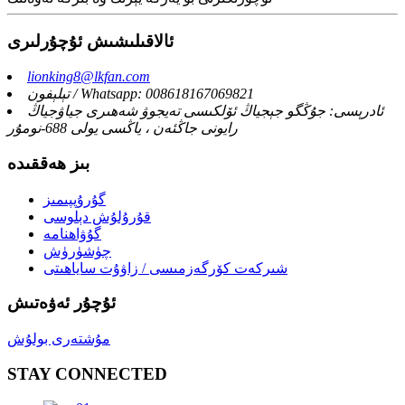
ئالاقىلىشىش ئۇچۇرلىرى
lionking8@lkfan.com
تېلېفون / Whatsapp: 008618167069821
ئادرېسى: جۇڭگو جېجياڭ ئۆلكىسى تەيجوۋ شەھىرى جياۋجياڭ
رايونى جاڭئەن ، ياڭسى يولى 688-نومۇر
بىز ھەققىدە
گۇرۇپپىمىز
قۇرۇلۇش دېلوسى
گۇۋاھنامە
چۈشۈرۈش
شىركەت كۆرگەزمىسى / زاۋۇت ساياھىتى
ئۇچۇر ئەۋەتىش
مۇشتەرى بولۇش
STAY CONNECTED