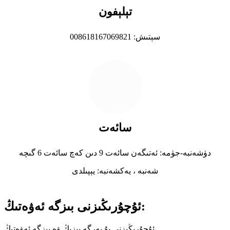
تېلېفون
سېتىش: 008618167069821
سائەت
دۈشەنبە-جۈمە: ئەتىگەن سائەت 9 دىن كەچ سائەت 6 گىچە
شەنبە ، يەكشەنبە: يېپىلدى
ئۇچۇرىڭىزنى بىزگە ئەۋەتىڭ:
ئۇچۇرىڭىزنى بۇ يەرگە يېزىڭ ۋە بىزگە ئەۋەتىڭ