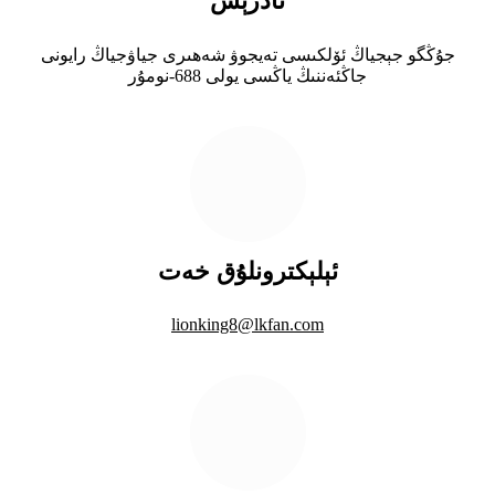
ئادرېس
جۇڭگو جېجياڭ ئۆلكىسى تەيجوۋ شەھىرى جياۋجياڭ رايونى
جاڭئەننىڭ ياڭسى يولى 688-نومۇر
ئېلېكترونلۇق خەت
lionking8@lkfan.com