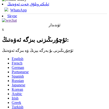
ئېلېكترونلۇق خەت ئەۋەتىڭ
WhatsApp
Skype
ئۈندىدار
x
ئۇچۇرىڭىزنى بىزگە ئەۋەتىڭ:
ئۇچۇرىڭىزنى بۇ يەرگە يېزىڭ ۋە بىزگە ئەۋەتىڭ
English
French
German
Portuguese
Spanish
Russian
Japanese
Korean
Arabic
Irish
Greek
Turkish