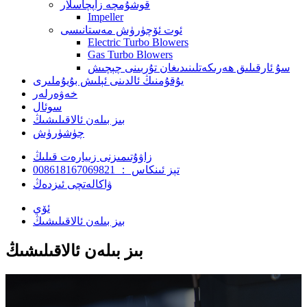
قوشۇمچە زاپچاسلار
Impeller
ئوت ئۆچۈرۈش مەستانىسى
Electric Turbo Blowers
Gas Turbo Blowers
سۇ ئارقىلىق ھەرىكەتلىنىدىغان تۇربىنى چېچىش
يۇقۇمنىڭ ئالدىنى ئېلىش بۇيۇملىرى
خەۋەرلەر
سوئال
بىز بىلەن ئالاقىلىشىڭ
چۈشۈرۈش
زاۋۇتىمىزنى زىيارەت قىلىڭ
تېز ئىنكاس ： 008618167069821
ۋاكالەتچى ئىزدەڭ
ئۆي
بىز بىلەن ئالاقىلىشىڭ
بىز بىلەن ئالاقىلىشىڭ