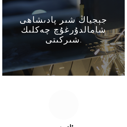
جېجياڭ شىر پادىشاھى
شامالدۇرغۇچ چەكلىك
شىركىتى.