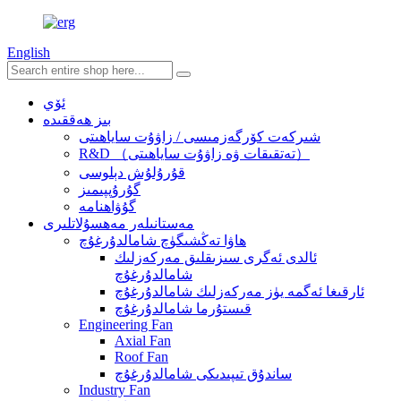
English
ئۆي
بىز ھەققىدە
شىركەت كۆرگەزمىسى / زاۋۇت ساياھىتى
R&D （تەتقىقات ۋە زاۋۇت ساياھىتى）
قۇرۇلۇش دېلوسى
گۇرۇپپىمىز
گۇۋاھنامە
مەستانىلەر مەھسۇلاتلىرى
ھاۋا تەڭشىگۈچ شامالدۇرغۇچ
ئالدى ئەگرى سىزىقلىق مەركەزلىك
شامالدۇرغۇچ
ئارقىغا ئەگمە يۈز مەركەزلىك شامالدۇرغۇچ
قىستۇرما شامالدۇرغۇچ
Engineering Fan
Axial Fan
Roof Fan
ساندۇق تىپىدىكى شامالدۇرغۇچ
Industry Fan