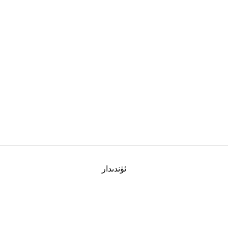
ئۈندىدار