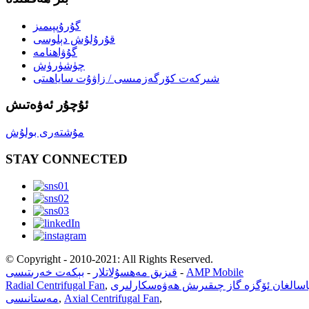
گۇرۇپپىمىز
قۇرۇلۇش دېلوسى
گۇۋاھنامە
چۈشۈرۈش
شىركەت كۆرگەزمىسى / زاۋۇت ساياھىتى
ئۇچۇر ئەۋەتىش
مۇشتەرى بولۇش
STAY CONNECTED
© Copyright - 2010-2021: All Rights Reserved.
AMP Mobile
-
قىزىق مەھسۇلاتلار
-
بېكەت خەرىتىسى
اسالغان ئۆگزە گاز چىقىرىش ھەۋەسكارلىرى
,
Radial Centrifugal Fan
,
Axial Centrifugal Fan
,
مەستانىسى