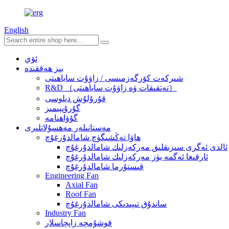
English
ئۆي
بىز ھەققىدە
شىركەت كۆرگەزمىسى / زاۋۇت ساياھىتى
R&D （تەتقىقات ۋە زاۋۇت ساياھىتى）
قۇرۇلۇش دېلوسى
گۇرۇپپىمىز
گۇۋاھنامە
مەستانىلەر مەھسۇلاتلىرى
ھاۋا تەڭشىگۈچ شامالدۇرغۇچ
ئالدى ئەگرى سىزىقلىق مەركەزلىك شامالدۇرغۇچ
ئارقىغا ئەگمە يۈز مەركەزلىك شامالدۇرغۇچ
قىستۇرما شامالدۇرغۇچ
Engineering Fan
Axial Fan
Roof Fan
ساندۇق تىپىدىكى شامالدۇرغۇچ
Industry Fan
قوشۇمچە زاپچاسلار