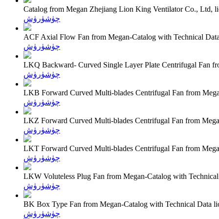
Catalog from Megan Zhejiang Lion King Ventilator Co., Ltd,
چۈشۈرۈش
ACF Axial Flow Fan from Megan-Catalog with Technical Dat
چۈشۈرۈش
LKQ Backward- Curved Single Layer Plate Centrifugal Fan f
چۈشۈرۈش
LKB Forward Curved Multi-blades Centrifugal Fan from Mega
چۈشۈرۈش
LKZ Forward Curved Multi-blades Centrifugal Fan from Mega
چۈشۈرۈش
LKT Forward Curved Multi-blades Centrifugal Fan from Mega
چۈشۈرۈش
LKW Voluteless Plug Fan from Megan-Catalog with Technical
چۈشۈرۈش
BK Box Type Fan from Megan-Catalog with Technical Data l
چۈشۈرۈش