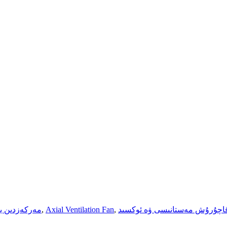
اچۇرۇش مەستانىسى ۋە ئوكسىد
,
Axial Ventilation Fan
,
مەركەزدىن ي