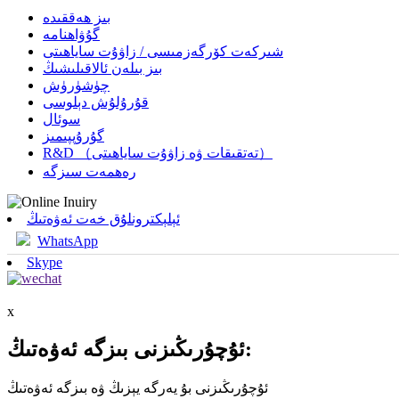
بىز ھەققىدە
گۇۋاھنامە
شىركەت كۆرگەزمىسى / زاۋۇت ساياھىتى
بىز بىلەن ئالاقىلىشىڭ
چۈشۈرۈش
قۇرۇلۇش دېلوسى
سوئال
گۇرۇپپىمىز
R&D （تەتقىقات ۋە زاۋۇت ساياھىتى）
رەھمەت سىزگە
ئېلېكترونلۇق خەت ئەۋەتىڭ
WhatsApp
Skype
x
ئۇچۇرىڭىزنى بىزگە ئەۋەتىڭ:
ئۇچۇرىڭىزنى بۇ يەرگە يېزىڭ ۋە بىزگە ئەۋەتىڭ