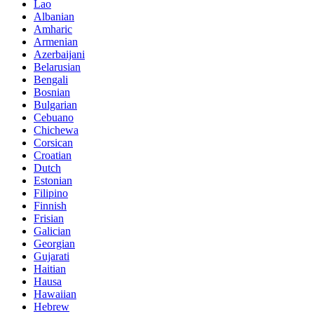
Lao
Albanian
Amharic
Armenian
Azerbaijani
Belarusian
Bengali
Bosnian
Bulgarian
Cebuano
Chichewa
Corsican
Croatian
Dutch
Estonian
Filipino
Finnish
Frisian
Galician
Georgian
Gujarati
Haitian
Hausa
Hawaiian
Hebrew