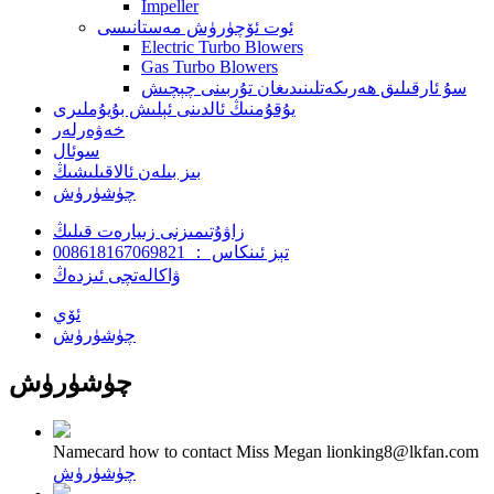
Impeller
ئوت ئۆچۈرۈش مەستانىسى
Electric Turbo Blowers
Gas Turbo Blowers
سۇ ئارقىلىق ھەرىكەتلىنىدىغان تۇربىنى چېچىش
يۇقۇمنىڭ ئالدىنى ئېلىش بۇيۇملىرى
خەۋەرلەر
سوئال
بىز بىلەن ئالاقىلىشىڭ
چۈشۈرۈش
زاۋۇتىمىزنى زىيارەت قىلىڭ
تېز ئىنكاس ： 008618167069821
ۋاكالەتچى ئىزدەڭ
ئۆي
چۈشۈرۈش
چۈشۈرۈش
Namecard how to contact Miss Megan lionking8@lkfan.com
چۈشۈرۈش