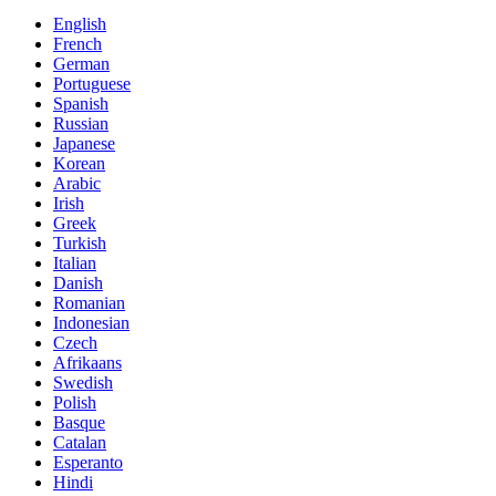
English
French
German
Portuguese
Spanish
Russian
Japanese
Korean
Arabic
Irish
Greek
Turkish
Italian
Danish
Romanian
Indonesian
Czech
Afrikaans
Swedish
Polish
Basque
Catalan
Esperanto
Hindi