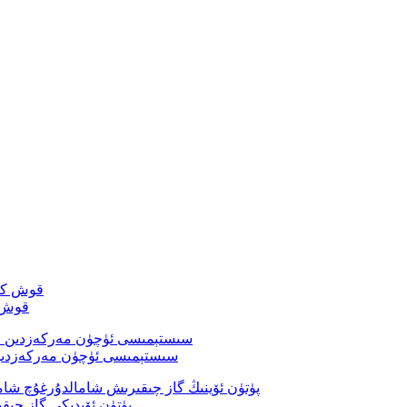
قوش ك
AHU ، FFU ، MAU ، HVAC سىستېمىسى ئۈچۈ
پۈتۈن ئۆيدىكى گاز چىقىرىش شامالدۇرغۇچ مەركىزى مەركەزلىك شامالدۇرغۇچ ...