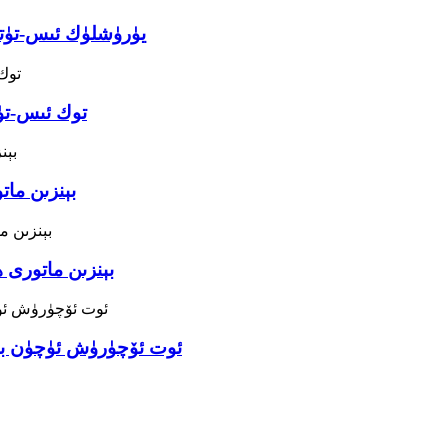
شىر پادىشاھ EFC120X-16 "يۈرۈش
Turbo Blowers 
LK-MT260 بېن
LK-MT240 بېنزىن م
ئوت ئۆچۈرۈش ئۈچۈن بېن