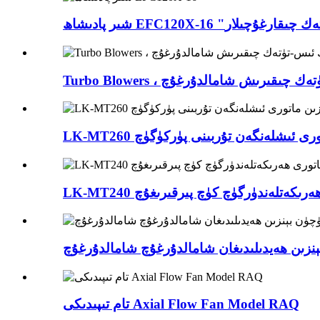
لۈك ئىس-تۈتەك چىقارغۇچىلار
، توك ئىس-تۈتەك چىقىرىش شامالدۇرغۇچ
زىن ماتورى ئىشلەنگەن تۇربىنى پۈركۈگۈچ
اتورى ھەرىكەتلەندۈرگۈچ كۈچ پىرقىرىغۇچ
زىن ھەيدىلىدىغان شامالدۇرغۇچ شامالدۇرغۇچ
تام تىپىدىكى Axial Flow Fan Model RAQ