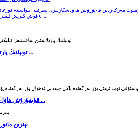
قوش كىرىش ئېغىزى يۇقىرى ئۈنۈملۈك مەركەزدىن قاچۇرۇش مەستانىلىرى e ...
BKF-EX200 تونېلنىڭ پارتلاشتىن ساقلىنىش توك مەنبەسى ...
قۇتقۇزۇش ھاۋا ياستۇقى سەكرىگەن قوغدىغۇچىنى قوغدىيالايدۇ ...
LK-MT236 بېنزى