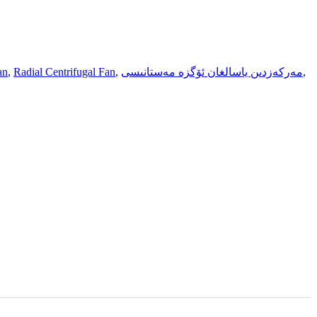
,
مەركەزدىن ياسالغان ئۆگزە مەستانىسى
,
Radial Centrifugal Fan
,
an