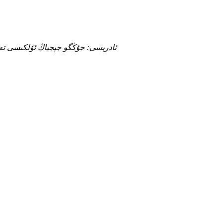
ئادرېسى: جۇڭگو جېجياڭ ئۆلكىسى تەيجوۋ