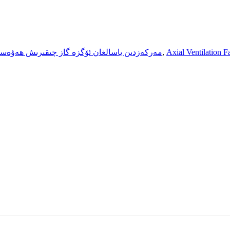
Axial Ventilation F
,
مەركەزدىن ياسالغان ئۆگزە گاز چىقىرىش ھەۋەس