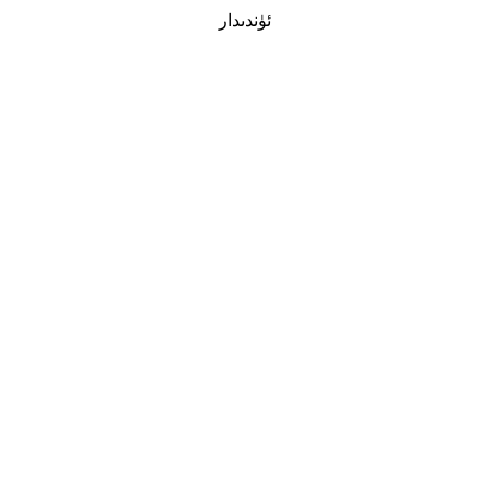
ئۈندىدار