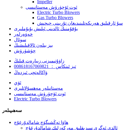
Impeller
ئوت ئۆچۈرۈش مەستانىسى
Electric Turbo Blowers
Gas Turbo Blowers
سۇ ئارقىلىق ھەرىكەتلىنىدىغان تۇربىنى چېچىش
يۇقۇمنىڭ ئالدىنى ئېلىش بۇيۇملىرى
خەۋەرلەر
سوئال
بىز بىلەن ئالاقىلىشىڭ
چۈشۈرۈش
زاۋۇتىمىزنى زىيارەت قىلىڭ
تېز ئىنكاس ： 008618167069821
ۋاكالەتچى ئىزدەڭ
ئۆي
مەستانىلەر مەھسۇلاتلىرى
ئوت ئۆچۈرۈش مەستانىسى
Electric Turbo Blowers
سەھىپىلەر
ھاۋا تەڭشىگۈچ شامالدۇرغۇچ
ئالدى ئەگرى سىزىقلىق مەركەزلىك شامالدۇرغۇچ