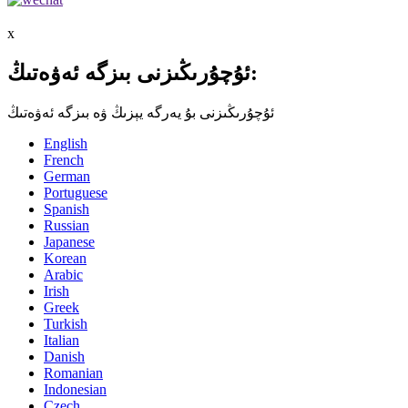
x
ئۇچۇرىڭىزنى بىزگە ئەۋەتىڭ:
ئۇچۇرىڭىزنى بۇ يەرگە يېزىڭ ۋە بىزگە ئەۋەتىڭ
English
French
German
Portuguese
Spanish
Russian
Japanese
Korean
Arabic
Irish
Greek
Turkish
Italian
Danish
Romanian
Indonesian
Czech