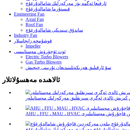
ئارقىغا ئەگمە يۈز مەركەزلىك شامالدۇرغۇچ
قىستۇرما شامالدۇرغۇچ
Engineering Fan
Axial Fan
Roof Fan
ساندۇق تىپىدىكى شامالدۇرغۇچ
Industry Fan
قوشۇمچە زاپچاسلار
Impeller
ئوت ئۆچۈرۈش مەستانىسى
Electric Turbo Blowers
Gas Turbo Blowers
سۇ ئارقىلىق ھەرىكەتلىنىدىغان تۇربىنى چېچىش
ئالاھىدە مەھسۇلاتلار
ىرىش ئالدى ئەگرى سىزىقلىق مەركەزلىك مەستانىلەر
ن مەركەزدىن قاچۇرۇش مەستانىلىرى