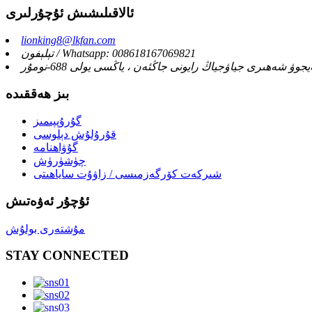
ئالاقىلىشىش ئۇچۇرلىرى
lionking8@lkfan.com
تېلېفون / Whatsapp: 008618167069821
 شەھىرى جياۋجياڭ رايونى جاڭئەن ، ياڭسى يولى 688-نومۇر
بىز ھەققىدە
گۇرۇپپىمىز
قۇرۇلۇش دېلوسى
گۇۋاھنامە
چۈشۈرۈش
شىركەت كۆرگەزمىسى / زاۋۇت ساياھىتى
ئۇچۇر ئەۋەتىش
مۇشتەرى بولۇش
STAY CONNECTED