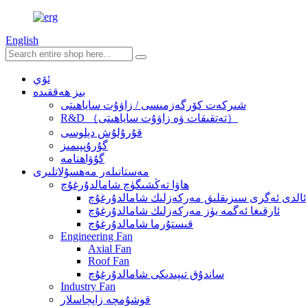
English
ئۆي
بىز ھەققىدە
شىركەت كۆرگەزمىسى / زاۋۇت ساياھىتى
R&D （تەتقىقات ۋە زاۋۇت ساياھىتى）
قۇرۇلۇش دېلوسى
گۇرۇپپىمىز
گۇۋاھنامە
مەستانىلەر مەھسۇلاتلىرى
ھاۋا تەڭشىگۈچ شامالدۇرغۇچ
ئالدى ئەگرى سىزىقلىق مەركەزلىك شامالدۇرغۇچ
ئارقىغا ئەگمە يۈز مەركەزلىك شامالدۇرغۇچ
قىستۇرما شامالدۇرغۇچ
Engineering Fan
Axial Fan
Roof Fan
ساندۇق تىپىدىكى شامالدۇرغۇچ
Industry Fan
قوشۇمچە زاپچاسلار