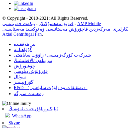
© Copyright - 2010-2021: All Rights Reserved.
AMP Mobile
-
قىزىق مەھسۇلاتلار
-
بېكەت خەرىتىسى
كارلىرى
,
مەركەزدىن قاچۇرۇش مەستانىسى ۋە ئوكسىد مەستانىسى
Axial Centrifugal Fan
,
بىز ھەققىدە
گۇۋاھنامە
شىركەت كۆرگەزمىسى / زاۋۇت ساياھىتى
بىز بىلەن ئالاقىلىشىڭ
چۈشۈرۈش
قۇرۇلۇش دېلوسى
سوئال
گۇرۇپپىمىز
R&D （تەتقىقات ۋە زاۋۇت ساياھىتى）
رەھمەت سىزگە
ئېلېكترونلۇق خەت ئەۋەتىڭ
WhatsApp
Skype