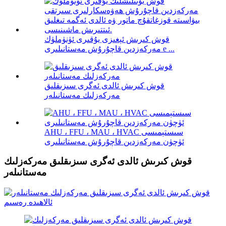
قوش كىرىش ئېغىزى يۇقىرى ئۈنۈملۈك
مەركەزدىن قاچۇرۇش مەستانىلىرى e ...
قوش كىرىش ئالدى ئەگرى سىزىقلىق
مەركەزلىك مەستانىلەر
AHU ، FFU ، MAU ، HVAC سىستېمىسى
ئۈچۈن مەركەزدىن قاچۇرۇش مەستانىلىرى
قوش كىرىش ئالدى ئەگرى سىزىقلىق مەركەزلىك
مەستانىلەر