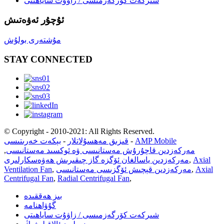
شىركەت كۆرگەزمىسى / زاۋۇت ساياھىتى
ئۇچۇر ئەۋەتىش
مۇشتەرى بولۇش
STAY CONNECTED
© Copyright - 2010-2021: All Rights Reserved.
AMP Mobile
-
قىزىق مەھسۇلاتلار
-
بېكەت خەرىتىسى
مەركەزدىن قاچۇرۇش مەستانىسى ۋە ئوكسىد مەستانىسى
,
Axial
,
مەركەزدىن ياسالغان ئۆگزە گاز چىقىرىش ھەۋەسكارلىرى
Axial
,
مەركەزدىن قېچىش ئۆگزىسى مەستانىسى
,
Ventilation Fan
Centrifugal Fan
,
Radial Centrifugal Fan
,
بىز ھەققىدە
گۇۋاھنامە
شىركەت كۆرگەزمىسى / زاۋۇت ساياھىتى