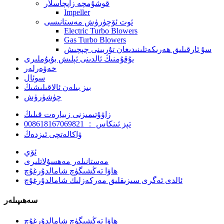
قوشۇمچە زاپچاسلار
Impeller
ئوت ئۆچۈرۈش مەستانىسى
Electric Turbo Blowers
Gas Turbo Blowers
سۇ ئارقىلىق ھەرىكەتلىنىدىغان تۇربىنى چېچىش
يۇقۇمنىڭ ئالدىنى ئېلىش بۇيۇملىرى
خەۋەرلەر
سوئال
بىز بىلەن ئالاقىلىشىڭ
چۈشۈرۈش
زاۋۇتىمىزنى زىيارەت قىلىڭ
تېز ئىنكاس ： 008618167069821
ۋاكالەتچى ئىزدەڭ
ئۆي
مەستانىلەر مەھسۇلاتلىرى
ھاۋا تەڭشىگۈچ شامالدۇرغۇچ
ئالدى ئەگرى سىزىقلىق مەركەزلىك شامالدۇرغۇچ
سەھىپىلەر
ھاۋا تەڭشىگۈچ شامالدۇرغۇچ