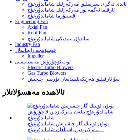
ئالدى ئەگرى سىزىقلىق مەركەزلىك شامالدۇرغۇچ
ئارقىغا ئەگمە يۈز مەركەزلىك شامالدۇرغۇچ
قىستۇرما شامالدۇرغۇچ
Engineering Fan
Axial Fan
Roof Fan
ساندۇق تىپىدىكى شامالدۇرغۇچ
Industry Fan
قوشۇمچە زاپچاسلار
Impeller
ئوت ئۆچۈرۈش مەستانىسى
Electric Turbo Blowers
Gas Turbo Blowers
سۇ ئارقىلىق ھەرىكەتلىنىدىغان تۇربىنى چېچىش
ئالاھىدە مەھسۇلاتلار
پۈتۈن ئۆينىڭ گاز چىقىرىش شامالدۇرغۇچ
مەركىزىدىن ياسالغان شامالدۇرغۇچ ...