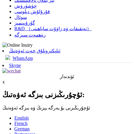
بىز بىلەن ئالاقىلىشىڭ
چۈشۈرۈش
قۇرۇلۇش دېلوسى
سوئال
گۇرۇپپىمىز
R&D （تەتقىقات ۋە زاۋۇت ساياھىتى）
رەھمەت سىزگە
ئېلېكترونلۇق خەت ئەۋەتىڭ
WhatsApp
Skype
ئۈندىدار
x
ئۇچۇرىڭىزنى بىزگە ئەۋەتىڭ:
ئۇچۇرىڭىزنى بۇ يەرگە يېزىڭ ۋە بىزگە ئەۋەتىڭ
English
French
German