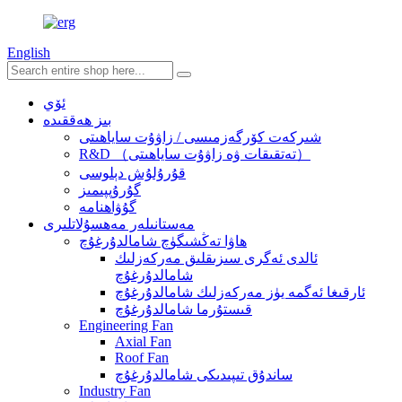
English
ئۆي
بىز ھەققىدە
شىركەت كۆرگەزمىسى / زاۋۇت ساياھىتى
R&D （تەتقىقات ۋە زاۋۇت ساياھىتى）
قۇرۇلۇش دېلوسى
گۇرۇپپىمىز
گۇۋاھنامە
مەستانىلەر مەھسۇلاتلىرى
ھاۋا تەڭشىگۈچ شامالدۇرغۇچ
ئالدى ئەگرى سىزىقلىق مەركەزلىك
شامالدۇرغۇچ
ئارقىغا ئەگمە يۈز مەركەزلىك شامالدۇرغۇچ
قىستۇرما شامالدۇرغۇچ
Engineering Fan
Axial Fan
Roof Fan
ساندۇق تىپىدىكى شامالدۇرغۇچ
Industry Fan