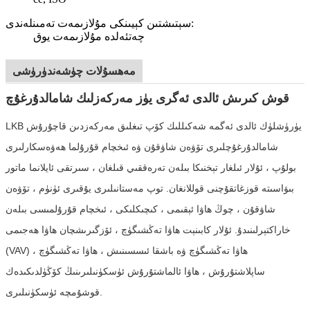
سېتىشتىن كېيىنكى مۇلازىمەت تەمىنلەندى:
چەتئەلدە مۇلازىمەت يوق
مەھسۇلات چۈشەندۈرۈشى
قوش كىرىش ئالدى ئەگرى يۈز مەركەزلىك شامالدۇرغۇچ
LKB يۈرۈشلۈك ئالدى ئەگمە شەكىللىك كۆپ تىغلىق مەركەزدىن قاچۇرۇش
شامالدۇرغۇچلىرى تۆۋەن شاۋقۇن ۋە ئىخچام قۇرۇلما ھەۋەسكارلىرى
بولۇپ ، ئۇلار ئىلغار تېخنىكا بىلەن تەرەققىي قىلغان ، سىرتقى ئايلانما ماتور
بىۋاسىتە قوزغاتقۇچنى قوللانغان. توپ مەستانىلىرى يۇقىرى ئۈنۈم ، تۆۋەن
شاۋقۇن ، چوڭ ھاۋا ئېقىمى ، كىچىكلىكى ، ئىخچام قۇرۇلمىسى بىلەن
خاراكتېرلىنىدۇ. ئۇلار كابىنېت ھاۋا تەڭشىگۈچ ، ئۆزگىرىشچان ھاۋا ھەجىمى
(VAV) ھاۋا تەڭشىگۈچ ۋە باشقا ئىسسىنىش ، ھاۋا تەڭشىگۈچ ،
ساپلاشتۇرۇش ، ھاۋا ئالماشتۇرۇش ئۈسكۈنىلىرىنىڭ كۆڭۈلدىكىدەك
قوشۇمچە ئۈسكۈنىلىرى.