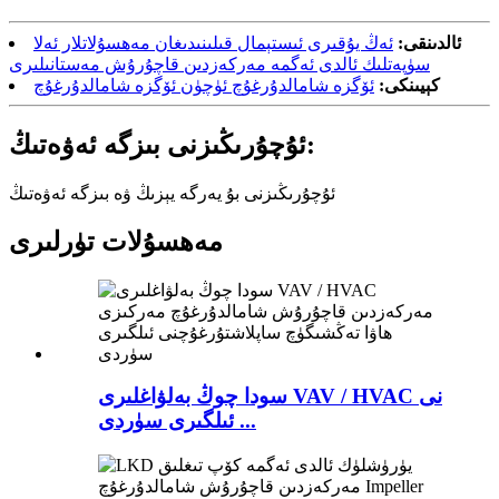
ئالدىنقى:
ئەڭ يۇقىرى ئىستېمال قىلىنىدىغان مەھسۇلاتلار ئەلا
سۈپەتلىك ئالدى ئەگمە مەركەزدىن قاچۇرۇش مەستانىلىرى
كېيىنكى:
ئۆگزە شامالدۇرغۇچ ئۈچۈن ئۆگزە شامالدۇرغۇچ
ئۇچۇرىڭىزنى بىزگە ئەۋەتىڭ:
ئۇچۇرىڭىزنى بۇ يەرگە يېزىڭ ۋە بىزگە ئەۋەتىڭ
مەھسۇلات تۈرلىرى
سودا چوڭ بەلۋاغلىرى VAV / HVAC نى
ئىلگىرى سۈردى ...