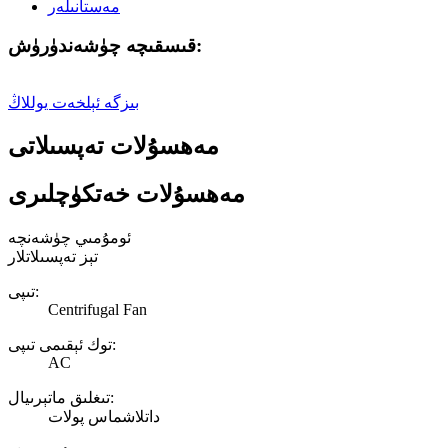
قىسقىچە چۈشەندۈرۈش:
بىزگە ئېلخەت يوللاڭ
مەھسۇلات تەپسىلاتى
مەھسۇلات خەتكۈچلىرى
ئومۇمىي چۈشەنچە
تېز تەپسىلاتلار
تىپى:
Centrifugal Fan
توك ئېقىمى تىپى:
AC
تىغلىق ماتېرىيال:
داتلاشماس پولات