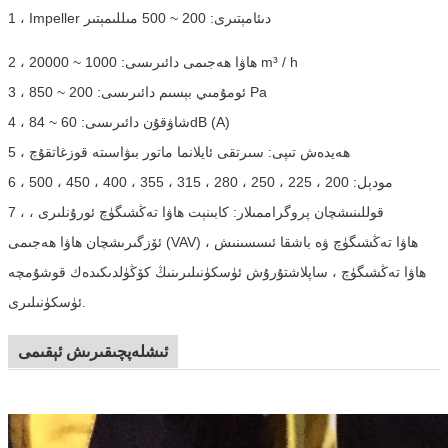
1 ، Impeller دىئامېتىرى: 200 ~ 500 مىللىمېتىر
2 ، ھاۋا ھەجىمى دائىرىسى: 1000 ~ 20000 m³ / h
3 ، ئومۇمىي بېسىم دائىرىسى: 200 ~ 850 Pa
4 ، شاۋقۇن دائىرىسى: 60 ~ 84dB (A)
5 ، ھەيدەش تىپى: سىرتقى ئايلانما ماتور بىۋاسىتە قوزغاتقۇچ
6 ، مودېل: 200 ، 225 ، 250 ، 280 ، 315 ، 355 ، 400 ، 450 ، 500
7 ، قوللىنىشچان پروگراممىلار: كابىنېت ھاۋا تەڭشىگۈچ ئورۇنلىرى ،
ئۆزگىرىشچان ھاۋا ھەجىمى (VAV) ھاۋا تەڭشىگۈچ ۋە باشقا ئىسسىنىش ،
ھاۋا تەڭشىگۈچ ، ساپلاشتۇرۇش ئۈسكۈنىلىرىنىڭ كۆڭۈلدىكىدەك قوشۇمچە
ئۈسكۈنىلىرى.
ئىشلەپچىقىرىش ئېقىمى