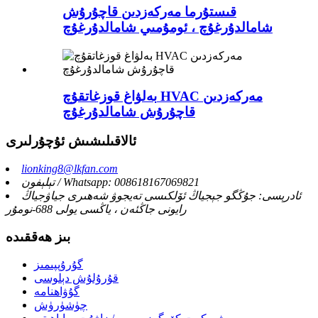
قىستۇرما مەركەزدىن قاچۇرۇش
شامالدۇرغۇچ ، ئومۇمىي شامالدۇرغۇچ
بەلۋاغ قوزغاتقۇچ HVAC مەركەزدىن
قاچۇرۇش شامالدۇرغۇچ
ئالاقىلىشىش ئۇچۇرلىرى
lionking8@lkfan.com
تېلېفون / Whatsapp: 008618167069821
ئادرېسى: جۇڭگو جېجياڭ ئۆلكىسى تەيجوۋ شەھىرى جياۋجياڭ
رايونى جاڭئەن ، ياڭسى يولى 688-نومۇر
بىز ھەققىدە
گۇرۇپپىمىز
قۇرۇلۇش دېلوسى
گۇۋاھنامە
چۈشۈرۈش