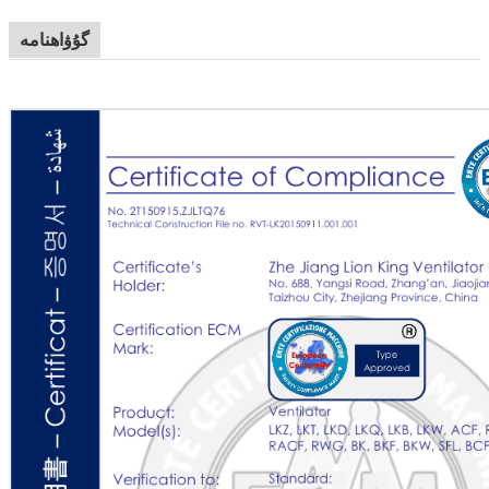
گۇۋاھنامە