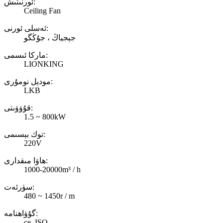
ئورنىتىش:
Ceiling Fan
ئەسلى ئورنى:
جېجياڭ ، جۇڭگو
ماركا ئىسمى:
LIONKING
مودېل نومۇرى:
LKB
قۇۋۋىتى:
1.5 ~ 800kW
توك بېسىمى:
220V
ھاۋا مىقدارى:
1000-20000m³ / h
سۈرئەت:
480 ~ 1450r / m
گۇۋاھنامە:
ce, ISO