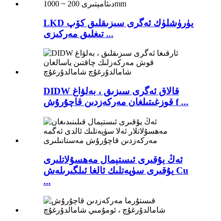
LKD يۈرۈشلۈك ئەگرى سىزىقلىق كۆپ
تىغلىق مەركىزى ...
DIDW قالاق ئەگرى سىزىق ، بەلۋاغ
قوزغىتىلغان مەركەزدىن قاچۇرۇش f ...
ئەڭ يۇقىرى ئىستېمال مەھسۇلاتلىرى
يۇقىرى سۈپەتلىك ئالغا ئىلگىرىلەش Cu
...