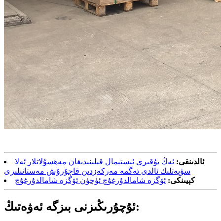
ئالدىنقى:
ئەڭ يۇقىرى ئىستېمال قىلىنىدىغان مەھسۇلاتلار ئەلا
سۈپەتلىك ئالدى ئەگمە مەركەزدىن قاچۇرۇش مەستانىلىرى
كېيىنكى:
ئۆگزە شامالدۇرغۇچ ئۈچۈن ئۆگزە شامالدۇرغۇچ
ئۇچۇرىڭىزنى بىزگە ئەۋەتىڭ: