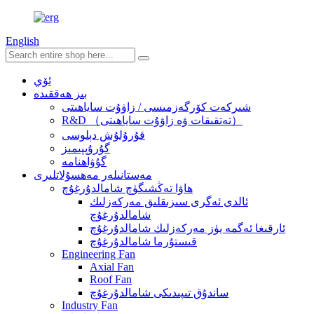
English
ئۆي
بىز ھەققىدە
شىركەت كۆرگەزمىسى / زاۋۇت ساياھىتى
R&D （تەتقىقات ۋە زاۋۇت ساياھىتى）
قۇرۇلۇش دېلوسى
گۇرۇپپىمىز
گۇۋاھنامە
مەستانىلەر مەھسۇلاتلىرى
ھاۋا تەڭشىگۈچ شامالدۇرغۇچ
ئالدى ئەگرى سىزىقلىق مەركەزلىك
شامالدۇرغۇچ
ئارقىغا ئەگمە يۈز مەركەزلىك شامالدۇرغۇچ
قىستۇرما شامالدۇرغۇچ
Engineering Fan
Axial Fan
Roof Fan
ساندۇق تىپىدىكى شامالدۇرغۇچ
Industry Fan