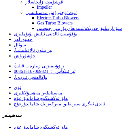
قوشۇمچە زاپچاسلار
Impeller
ئوت ئۆچۈرۈش مەستانىسى
Electric Turbo Blowers
Gas Turbo Blowers
سۇ ئارقىلىق ھەرىكەتلىنىدىغان تۇربىنى چېچىش
يۇقۇمنىڭ ئالدىنى ئېلىش بۇيۇملىرى
خەۋەرلەر
سوئال
بىز بىلەن ئالاقىلىشىڭ
چۈشۈرۈش
زاۋۇتىمىزنى زىيارەت قىلىڭ
تېز ئىنكاس ： 008618167069821
ۋاكالەتچى ئىزدەڭ
ئۆي
مەستانىلەر مەھسۇلاتلىرى
ھاۋا تەڭشىگۈچ شامالدۇرغۇچ
ئالدى ئەگرى سىزىقلىق مەركەزلىك شامالدۇرغۇچ
سەھىپىلەر
ھاۋا تەڭشىگۈچ شامالدۇرغۇچ