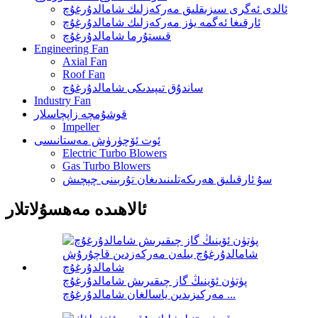
ئالدى ئەگرى سىزىقلىق مەركەزلىك شامالدۇرغۇچ
ئارقىغا ئەگمە يۈز مەركەزلىك شامالدۇرغۇچ
قىستۇرما شامالدۇرغۇچ
Engineering Fan
Axial Fan
Roof Fan
ساندۇق تىپىدىكى شامالدۇرغۇچ
Industry Fan
قوشۇمچە زاپچاسلار
Impeller
ئوت ئۆچۈرۈش مەستانىسى
Electric Turbo Blowers
Gas Turbo Blowers
سۇ ئارقىلىق ھەرىكەتلىنىدىغان تۇربىنى چېچىش
ئالاھىدە مەھسۇلاتلار
پۈتۈن ئۆينىڭ گاز چىقىرىش شامالدۇرغۇچ
مەركىزىدىن ياسالغان شامالدۇرغۇچ ...