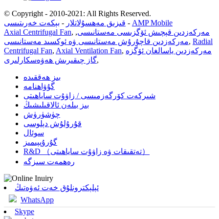
© Copyright - 2010-2021: All Rights Reserved.
AMP Mobile
-
قىزىق مەھسۇلاتلار
-
بېكەت خەرىتىسى
مەركەزدىن قېچىش ئۆگزىسى مەستانىسى
,
,
Axial Centrifugal Fan
Radial
,
مەركەزدىن قاچۇرۇش مەستانىسى ۋە ئوكسىد مەستانىسى
مەركەزدىن ياسالغان ئۆگزە
,
Axial Ventilation Fan
,
Centrifugal Fan
,
گاز چىقىرىش ھەۋەسكارلىرى
بىز ھەققىدە
گۇۋاھنامە
شىركەت كۆرگەزمىسى / زاۋۇت ساياھىتى
بىز بىلەن ئالاقىلىشىڭ
چۈشۈرۈش
قۇرۇلۇش دېلوسى
سوئال
گۇرۇپپىمىز
R&D （تەتقىقات ۋە زاۋۇت ساياھىتى）
رەھمەت سىزگە
ئېلېكترونلۇق خەت ئەۋەتىڭ
WhatsApp
Skype