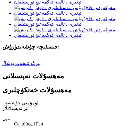
قىسقىچە چۈشەندۈرۈش:
بىزگە ئېلخەت يوللاڭ
مەھسۇلات تەپسىلاتى
مەھسۇلات خەتكۈچلىرى
ئومۇمىي چۈشەنچە
تېز تەپسىلاتلار
تىپى:
Centrifugal Fan