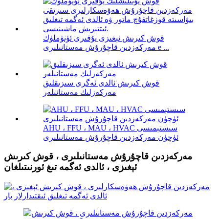
قوش كىرىش ئېغىزى يۇقىرى ئۈنۈملۈك
مەركەزدىن قاچۇرۇش مەستانىلىرى e ...
قوش كىرىش ئالدى ئەگرى سىزىقلىق
مەركەزلىك مەستانىلەر
AHU ، FFU ، MAU ، HVAC سىستېمىسى
ئۈچۈن مەركەزدىن قاچۇرۇش مەستانىلىرى
مەركەزدىن قاچۇرۇش مەستانىلىرى ، قوش كىرىش
ئېغىزى ، ئالدى ئەگمە تىغ ئورنىتىلغان