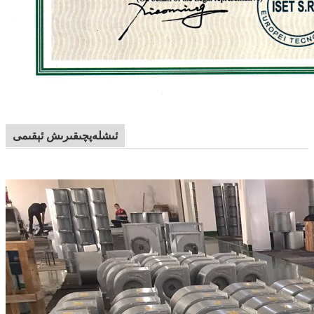
ئىشلەپچىقىرىش ئېقىمى