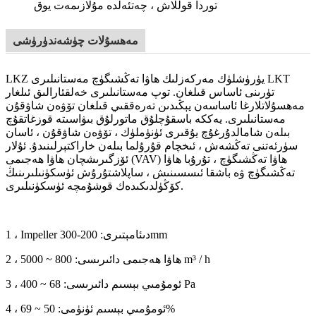
توردا قوللاش ، چەتئەلدە مۇلازىمەت يوق
مەھسۇلات چۈشەندۈرۈشى
LKZ يۈرۈشلۈك مەركەزلىك ھاۋا تەڭشىگۈچ مەستانىلىرى LKT
تۈرىنى ئاساس قىلغان. توپ مەستانىلىرى خەلقئارالىق ئىلغار
مەھسۇلاتلارغا ئاساسەن يېڭىدىن تەرەققىي قىلغان تۆۋەن شاۋقۇن
مەستانىلىرى. يەككە باسقۇچلۇق ماتورلۇق بىۋاسىتە قوزغاتقۇچ
بىلەن شامالدۇرغۇچ يۇقىرى ئۈنۈملۈك ، تۆۋەن شاۋقۇن ، ئاسان
سۈرئەتنى تەڭشەش ، ئىخچام قۇرۇلما بىلەن خاراكتېرلىنىدۇ. ئۇلار
ئۆزگىرىشچان ھاۋا ھەجىمى (VAV) ھاۋا تەڭشىگۈچ ، تۇرۇبا ھاۋا
تەڭشىگۈچ ۋە باشقا ئىسسىنىش ، ساپلاشتۇرۇش ئۈسكۈنىلىرىنىڭ
كۆڭۈلدىكىدەك قوشۇمچە ئۈسكۈنىلىرى.
1 ، Impeller دىئامېتىرى: 200-300mm
2 ، ھاۋا ھەجىمى دائىرىسى: 800 ~ 5000 m³ / h
3 ، ئومۇمىي بېسىم دائىرىسى: 68 ~ 400 Pa
4 ، ئومۇمىي بېسىم ئۈنۈمى: 50 ~ 69%