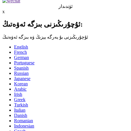
ئۈندىدار
x
ئۇچۇرىڭىزنى بىزگە ئەۋەتىڭ:
ئۇچۇرىڭىزنى بۇ يەرگە يېزىڭ ۋە بىزگە ئەۋەتىڭ
English
French
German
Portuguese
Spanish
Russian
Japanese
Korean
Arabic
Irish
Greek
Turkish
Italian
Danish
Romanian
Indonesian