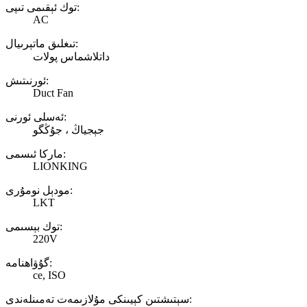
توك ئېقىمى تىپى:
AC
تىغلىق ماتېرىيال:
داتلاشماس پولات
ئورنىتىش:
Duct Fan
ئەسلى ئورنى:
جېجياڭ ، جۇڭگو
ماركا ئىسمى:
LIONKING
مودېل نومۇرى:
LKT
توك بېسىمى:
220V
گۇۋاھنامە:
ce, ISO
سېتىشتىن كېيىنكى مۇلازىمەت تەمىنلەندى: