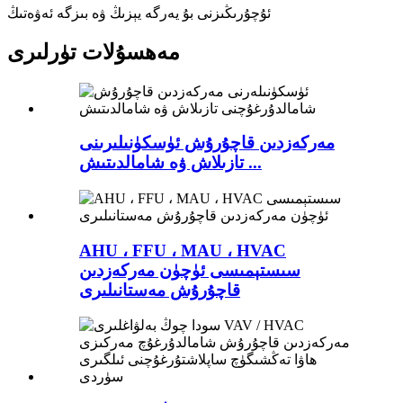
ئۇچۇرىڭىزنى بۇ يەرگە يېزىڭ ۋە بىزگە ئەۋەتىڭ
مەھسۇلات تۈرلىرى
مەركەزدىن قاچۇرۇش ئۈسكۈنىلىرىنى
تازىلاش ۋە شامالدىتىش ...
AHU ، FFU ، MAU ، HVAC
سىستېمىسى ئۈچۈن مەركەزدىن
قاچۇرۇش مەستانىلىرى