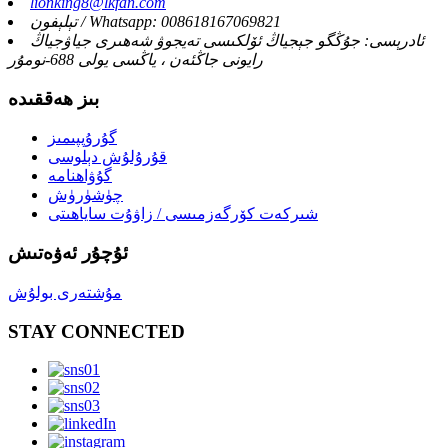
lionking8@lkfan.com
تېلېفون / Whatsapp: 008618167069821
ئادرېسى: جۇڭگو جېجياڭ ئۆلكىسى تەيجوۋ شەھىرى جياۋجياڭ
رايونى جاڭئەن ، ياڭسى يولى 688-نومۇر
بىز ھەققىدە
گۇرۇپپىمىز
قۇرۇلۇش دېلوسى
گۇۋاھنامە
چۈشۈرۈش
شىركەت كۆرگەزمىسى / زاۋۇت ساياھىتى
ئۇچۇر ئەۋەتىش
مۇشتەرى بولۇش
STAY CONNECTED