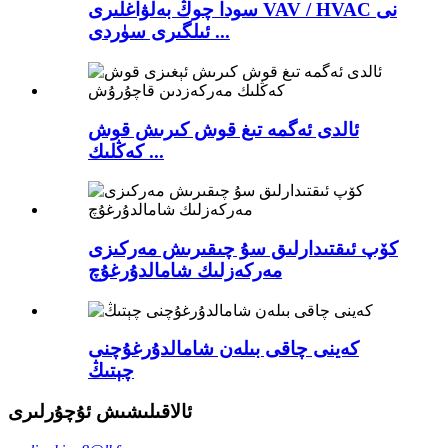
سودا چوڭ بەلۋاغلىرى VAV / HVAC نى
ئىلگىرى سۈردى ...
ئالدى ئەگمە تىغ قوش كىرىش قوش
كەڭلىك ...
كۆپ ئىقتىدارلىق سۇ چىقىرىش مەركىزى
مەركەزلىك شامالدۇرغۇچ
كەينى چاقى بىلەن شامالدۇرغۇچنى
چېتىڭ
ئالاقىلىشىش ئۇچۇرلىرى