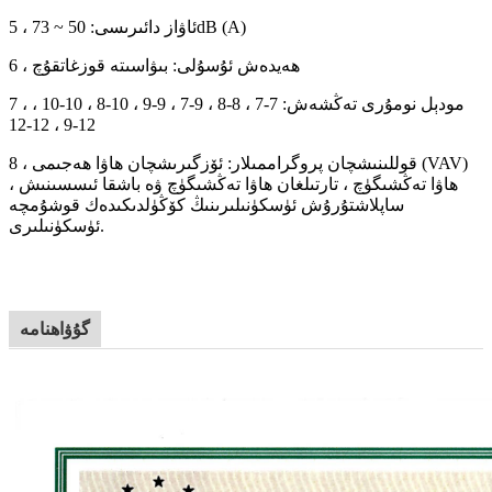
5 ، ئاۋاز دائىرىسى: 50 ~ 73dB (A)
6 ، ھەيدەش ئۇسۇلى: بىۋاسىتە قوزغاتقۇچ
7 ، مودېل نومۇرى تەڭشەش: 7-7 ، 8-8 ، 9-7 ، 9-9 ، 10-8 ، 10-10 ،
12-9 ، 12-12
8 ، قوللىنىشچان پروگراممىلار: ئۆزگىرىشچان ھاۋا ھەجىمى (VAV)
ھاۋا تەڭشىگۈچ ، تارتىلغان ھاۋا تەڭشىگۈچ ۋە باشقا ئىسسىنىش ،
ساپلاشتۇرۇش ئۈسكۈنىلىرىنىڭ كۆڭۈلدىكىدەك قوشۇمچە
ئۈسكۈنىلىرى.
گۇۋاھنامە