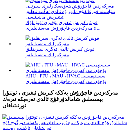
قوش كىرىش ئېغىزى يۇقىرى ئۈنۈملۈك
مەركەزدىن قاچۇرۇش مەستانىلىرى e ...
قوش كىرىش ئالدى ئەگرى سىزىقلىق
مەركەزلىك مەستانىلەر
AHU ، FFU ، MAU ، HVAC سىستېمىسى
ئۈچۈن مەركەزدىن قاچۇرۇش مەستانىلىرى
مەركەزدىن قاچۇرۇش يەككە كىرىش ئېغىزى ، ئوتتۇرا
بېسىملىق شامالدۇرغۇچ ئالدى تەرەپكە تىرەك
ئورنىتىلغان