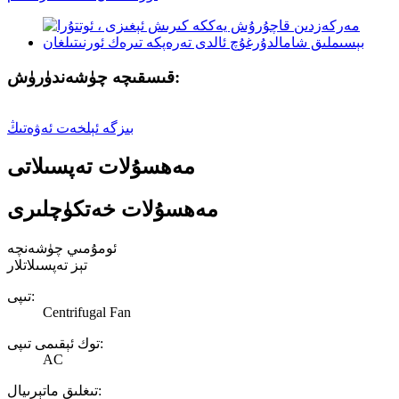
قىسقىچە چۈشەندۈرۈش:
بىزگە ئېلخەت ئەۋەتىڭ
مەھسۇلات تەپسىلاتى
مەھسۇلات خەتكۈچلىرى
ئومۇمىي چۈشەنچە
تېز تەپسىلاتلار
تىپى:
Centrifugal Fan
توك ئېقىمى تىپى:
AC
تىغلىق ماتېرىيال: