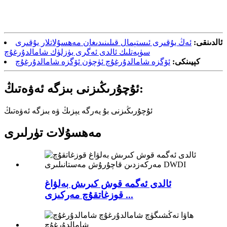
ئالدىنقى:
ئەڭ يۇقىرى ئىستېمال قىلىنىدىغان مەھسۇلاتلار يۇقىرى
سۈپەتلىك ئالدى ئەگرى يۈزلۈك شامالدۇرغۇچ
كېيىنكى:
ئۆگزە شامالدۇرغۇچ ئۈچۈن ئۆگزە شامالدۇرغۇچ
ئۇچۇرىڭىزنى بىزگە ئەۋەتىڭ:
ئۇچۇرىڭىزنى بۇ يەرگە يېزىڭ ۋە بىزگە ئەۋەتىڭ
مەھسۇلات تۈرلىرى
ئالدى ئەگمە قوش كىرىش بەلۋاغ
قوزغاتقۇچ مەركىزى ...