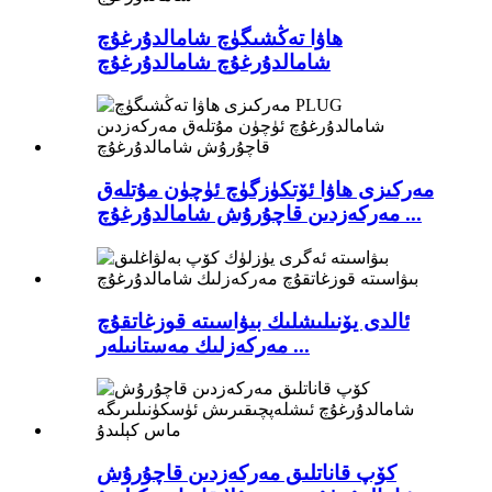
ھاۋا تەڭشىگۈچ شامالدۇرغۇچ
شامالدۇرغۇچ شامالدۇرغۇچ
مەركىزى ھاۋا ئۆتكۈزگۈچ ئۈچۈن مۇتلەق
مەركەزدىن قاچۇرۇش شامالدۇرغۇچ ...
ئالدى يۆنىلىشلىك بىۋاسىتە قوزغاتقۇچ
مەركەزلىك مەستانىلەر ...
كۆپ قاناتلىق مەركەزدىن قاچۇرۇش