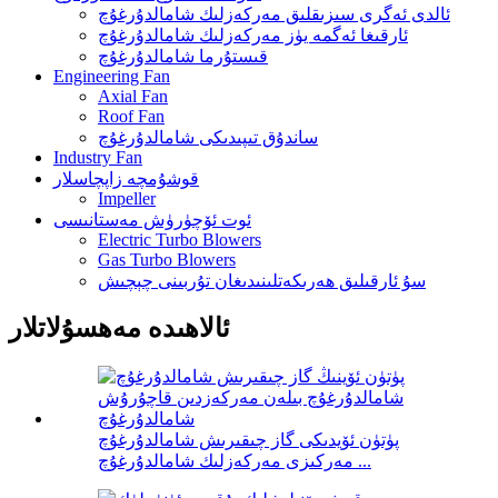
ئالدى ئەگرى سىزىقلىق مەركەزلىك شامالدۇرغۇچ
ئارقىغا ئەگمە يۈز مەركەزلىك شامالدۇرغۇچ
قىستۇرما شامالدۇرغۇچ
Engineering Fan
Axial Fan
Roof Fan
ساندۇق تىپىدىكى شامالدۇرغۇچ
Industry Fan
قوشۇمچە زاپچاسلار
Impeller
ئوت ئۆچۈرۈش مەستانىسى
Electric Turbo Blowers
Gas Turbo Blowers
سۇ ئارقىلىق ھەرىكەتلىنىدىغان تۇربىنى چېچىش
ئالاھىدە مەھسۇلاتلار
پۈتۈن ئۆيدىكى گاز چىقىرىش شامالدۇرغۇچ
مەركىزى مەركەزلىك شامالدۇرغۇچ ...