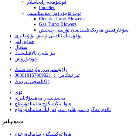
قوشۇمچە زاپچاسلار
Impeller
ئوت ئۆچۈرۈش مەستانىسى
Electric Turbo Blowers
Gas Turbo Blowers
سۇ ئارقىلىق ھەرىكەتلىنىدىغان تۇربىنى چېچىش
يۇقۇمنىڭ ئالدىنى ئېلىش بۇيۇملىرى
خەۋەرلەر
سوئال
بىز بىلەن ئالاقىلىشىڭ
چۈشۈرۈش
زاۋۇتىمىزنى زىيارەت قىلىڭ
تېز ئىنكاس ： 008618167069821
ۋاكالەتچى ئىزدەڭ
ئۆي
مەستانىلەر مەھسۇلاتلىرى
ھاۋا تەڭشىگۈچ شامالدۇرغۇچ
ئالدى ئەگرى سىزىقلىق مەركەزلىك شامالدۇرغۇچ
سەھىپىلەر
ھاۋا تەڭشىگۈچ شامالدۇرغۇچ