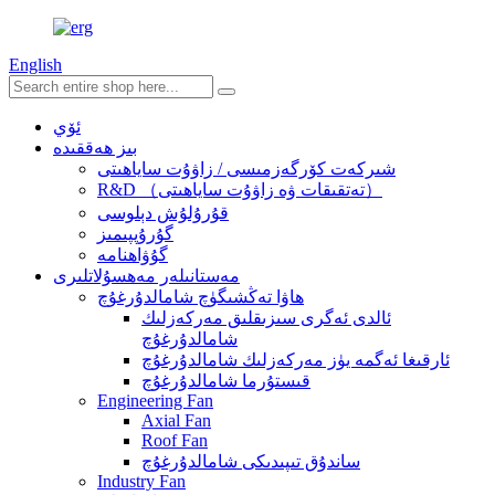
English
ئۆي
بىز ھەققىدە
شىركەت كۆرگەزمىسى / زاۋۇت ساياھىتى
R&D （تەتقىقات ۋە زاۋۇت ساياھىتى）
قۇرۇلۇش دېلوسى
گۇرۇپپىمىز
گۇۋاھنامە
مەستانىلەر مەھسۇلاتلىرى
ھاۋا تەڭشىگۈچ شامالدۇرغۇچ
ئالدى ئەگرى سىزىقلىق مەركەزلىك
شامالدۇرغۇچ
ئارقىغا ئەگمە يۈز مەركەزلىك شامالدۇرغۇچ
قىستۇرما شامالدۇرغۇچ
Engineering Fan
Axial Fan
Roof Fan
ساندۇق تىپىدىكى شامالدۇرغۇچ
Industry Fan