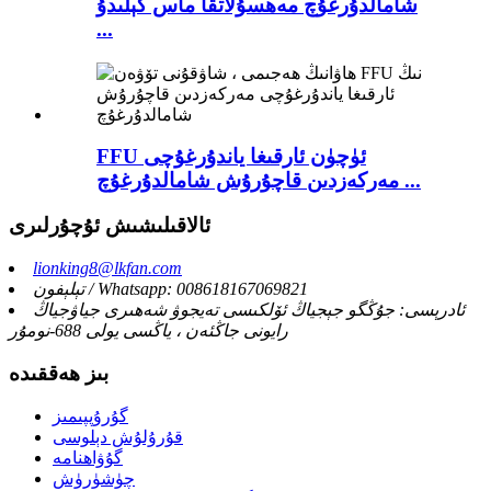
شامالدۇرغۇچ مەھسۇلاتقا ماس كېلىدۇ
...
FFU ئۈچۈن ئارقىغا ياندۇرغۇچى
مەركەزدىن قاچۇرۇش شامالدۇرغۇچ ...
ئالاقىلىشىش ئۇچۇرلىرى
lionking8@lkfan.com
تېلېفون / Whatsapp: 008618167069821
ئادرېسى: جۇڭگو جېجياڭ ئۆلكىسى تەيجوۋ شەھىرى جياۋجياڭ
رايونى جاڭئەن ، ياڭسى يولى 688-نومۇر
بىز ھەققىدە
گۇرۇپپىمىز
قۇرۇلۇش دېلوسى
گۇۋاھنامە
چۈشۈرۈش