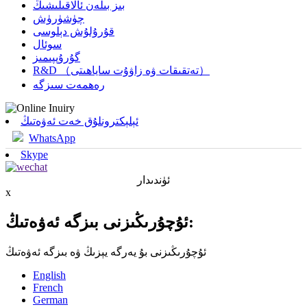
بىز بىلەن ئالاقىلىشىڭ
چۈشۈرۈش
قۇرۇلۇش دېلوسى
سوئال
گۇرۇپپىمىز
R&D （تەتقىقات ۋە زاۋۇت ساياھىتى）
رەھمەت سىزگە
ئېلېكترونلۇق خەت ئەۋەتىڭ
WhatsApp
Skype
ئۈندىدار
x
ئۇچۇرىڭىزنى بىزگە ئەۋەتىڭ:
ئۇچۇرىڭىزنى بۇ يەرگە يېزىڭ ۋە بىزگە ئەۋەتىڭ
English
French
German