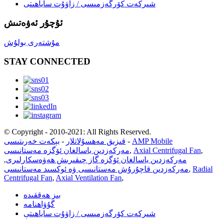
شىركەت كۆرگەزمىسى / زاۋۇت ساياھىتى
ئۇچۇر ئەۋەتىش
مۇشتەرى بولۇش
STAY CONNECTED
© Copyright - 2010-2021: All Rights Reserved.
AMP Mobile
-
قىزىق مەھسۇلاتلار
-
بېكەت خەرىتىسى
,
Axial Centrifugal Fan
,
مەركەزدىن ياسالغان ئۆگزە مەستانىسى
مەركەزدىن ياسالغان ئۆگزە گاز چىقىرىش ھەۋەسكارلىرى
,
Radial
,
مەركەزدىن قاچۇرۇش مەستانىسى ۋە ئوكسىد مەستانىسى
Centrifugal Fan
,
Axial Ventilation Fan
,
بىز ھەققىدە
گۇۋاھنامە
شىركەت كۆرگەزمىسى / زاۋۇت ساياھىتى