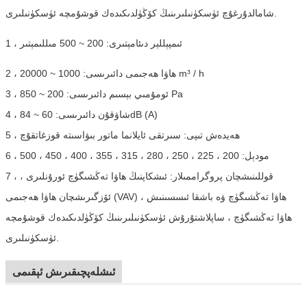
شامالدۇرغۇچ ئۈسكۈنىلىرىنىڭ كۆڭۈلدىكىدەك قوشۇمچە ئۈسكۈنىلىرى.
1 ، ئىمپېللېر دىئامېتىرى: 200 ~ 500 مىللىمېتىر
2 ، ھاۋا ھەجىمى دائىرىسى: 1000 ~ 20000 m³ / h
3 ، ئومۇمىي بېسىم دائىرىسى: 200 ~ 850 Pa
4 ، شاۋقۇن دائىرىسى: 60 ~ 84dB (A)
5 ، ھەيدەش تىپى: سىرتقى ئايلانما ماتور بىۋاسىتە قوزغاتقۇچ
6 ، مودېل: 200 ، 225 ، 250 ، 280 ، 315 ، 355 ، 400 ، 450 ، 500
7 ، قوللىنىشچان پروگراممىلار: ئىشكاپنىڭ ھاۋا تەڭشىگۈچ ئورۇنلىرى ،
ئۆزگىرىشچان ھاۋا ھەجىمى (VAV) ھاۋا تەڭشىگۈچ ۋە باشقا ئىسسىنىش ،
ھاۋا تەڭشىگۈچ ، ساپلاشتۇرۇش ئۈسكۈنىلىرىنىڭ كۆڭۈلدىكىدەك قوشۇمچە
ئۈسكۈنىلىرى.
ئىشلەپچىقىرىش ئېقىمى