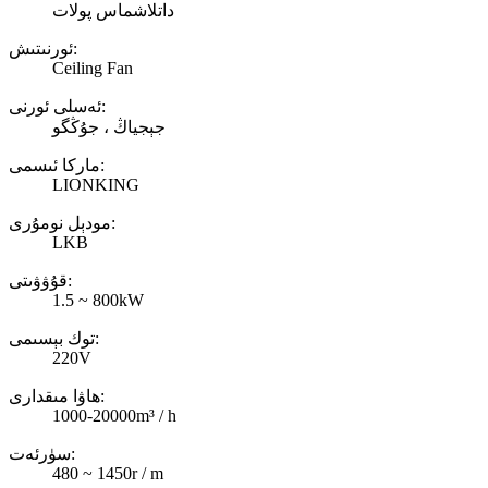
داتلاشماس پولات
ئورنىتىش:
Ceiling Fan
ئەسلى ئورنى:
جېجياڭ ، جۇڭگو
ماركا ئىسمى:
LIONKING
مودېل نومۇرى:
LKB
قۇۋۋىتى:
1.5 ~ 800kW
توك بېسىمى:
220V
ھاۋا مىقدارى:
1000-20000m³ / h
سۈرئەت:
480 ~ 1450r / m