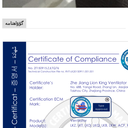
گۇۋاھنامە